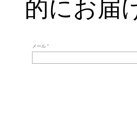
的にお届
メール
*